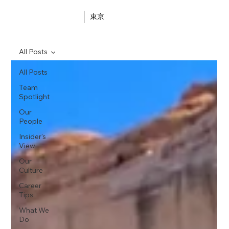
東京
All Posts
All Posts
Team
Spotlight
Our
People
Insider's
View
Our
Culture
Career
Tips
What We
Do