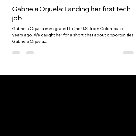
Lingjie Yang
Sep 14, 2021
4 min read
Gabriela Orjuela: Landing her first tech
job
Gabriela Orjuela immigrated to the U.S. from Colombia 5
years ago. We caught her for a short chat about opportunities
Gabriela Orjuela...
このページは
で作成されました。
Wix Studio
はエンタープライズグレードのインフラから高度な
・
Wix
SEO